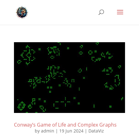
Conway’s Game of Life and Complex Graphs
by
admin
|
19 Jun 2024
|
DataViz