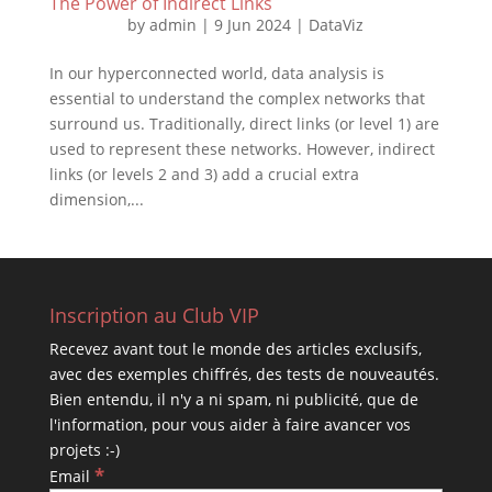
The Power of Indirect Links
by
admin
|
9 Jun 2024
|
DataViz
In our hyperconnected world, data analysis is
essential to understand the complex networks that
surround us. Traditionally, direct links (or level 1) are
used to represent these networks. However, indirect
links (or levels 2 and 3) add a crucial extra
dimension,...
Inscription au Club VIP
Recevez avant tout le monde des articles exclusifs,
avec des exemples chiffrés, des tests de nouveautés.
Bien entendu, il n'y a ni spam, ni publicité, que de
l'information, pour vous aider à faire avancer vos
projets :-)
*
Email