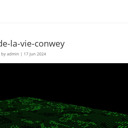
de-la-vie-conwey
by
admin
|
17 Jun 2024